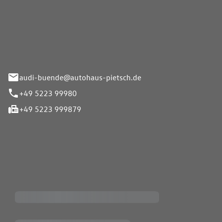
Pietsch.Bünde GmbH
33-37
audi-buende@autohaus-pietsch.de
+49 5223 99980
+49 5223 999879
iten