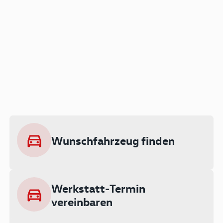
Der Audi A3 als Plug-in
Hybrid
Lokal emissionsfrei: Bis zu 143 km
rein elektrisch unterwegs
Wunschfahrzeug finden
Ab 199 € monatlich leasen
Werkstatt-Termin
vereinbaren