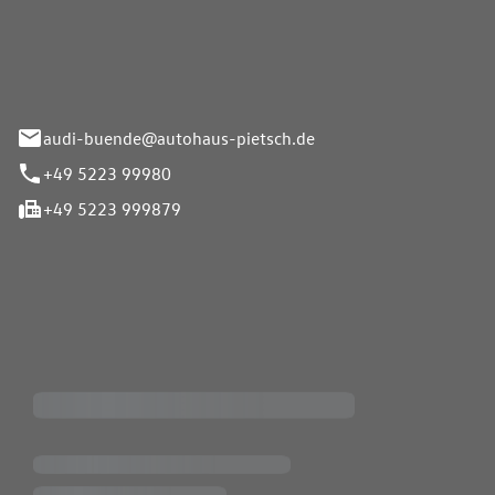
Pietsch.Bünde GmbH
33-37
audi-buende@autohaus-pietsch.de
+49 5223 99980
+49 5223 999879
iten