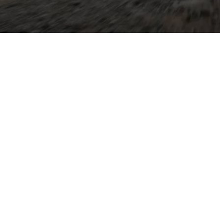
t kompaktes Premiumdesign
er: erhöhte Bodenfreiheit,
ling verleihen dem
eisetauglichen Auftritt ohne
ichten. Typisch sind
en, zeitgemäße
rtphone‑Integration und
stenzsysteme, die Komfort
n. Im Innenraum trifft
rchdachte Variabilität –
nd Alltagstauglichkeit