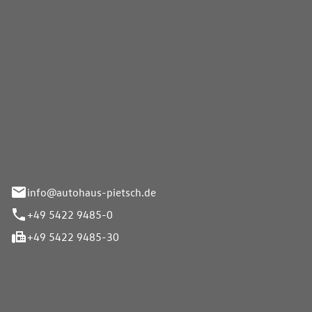
Pietsch GmbH
info@autohaus-pietsch.de
+49 5422 9485-0
+49 5422 9485-30
iten