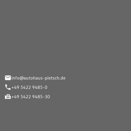
Pietsch GmbH
info@autohaus-pietsch.de
+49 5422 9485-0
+49 5422 9485-30
iten