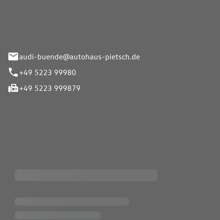
33-37
audi-buende@autohaus-pietsch.de
+49 5223 99980
+49 5223 999879
iten