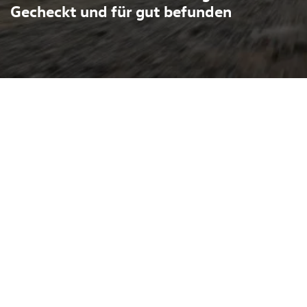
Gecheckt und für gut befunden
swagen vereint kompaktes
d-Look: erhöhter
ieapplikationen und
hn besonders
traße und leichte Feldwege.
zeichnetes Preis-Leistungs-
 umfassend geprüfter
ellergarantie. Standort des
essent kann das Autohaus
en. Im Autohaus erhalten