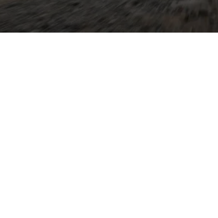
tglied der Q-Familie und
 Design mit
ze Überhänge, prägnanter
te Sitzposition verleihen
lichen Außenmaßen. Agiles
und effiziente TFSI- sowie
ers geeignet für den
moderne Assistenzsysteme,
MI und Audi connect sowie
abel nutzbarer Innenraum,
 Parkhilfen sorgen für