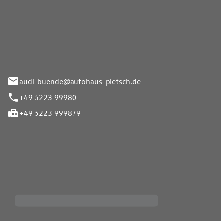
Pietsch.Bünde GmbH
33-37
audi-buende@autohaus-pietsch.de
+49 5223 99980
+49 5223 999879
iten