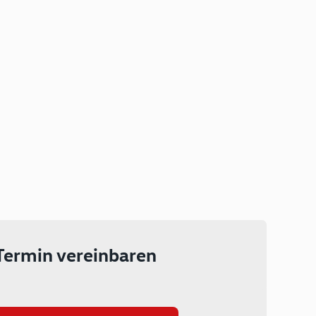
Plug-in Hybrid
Lokal emissionsfrei: Bis zu 143
km rein elektrisch unterwegs
Ab 199 € monatlich leasen
Termin vereinbaren