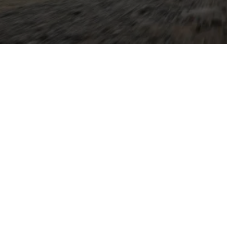
et kompakte Außenmaße mit
en Innenraum und
für den Alltag und längere
-Plattform entwickelt,
, effiziente Motoren (inkl.
i Bedarf Allradantrieb und
derne Assistenzsysteme,
 Smartphone-Integration
onnectivity. Im Autohaus
 Modell sowie kompetenten
at, Cupra und VW