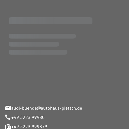
Pietsch.Bünde GmbH
33-37
audi-buende@autohaus-pietsch.de
+49 5223 99980
+49 5223 999879