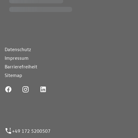
ende Links
Datenschutz
Impressum
Barrierefreiheit
Sitemap
ufnummer
+49 172 5200507