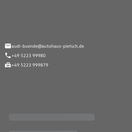
Pietsch.Bünde GmbH
33-37
audi-buende@autohaus-pietsch.de
+49 5223 99980
+49 5223 999879
iten