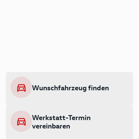
Der Audi A3 als Plug-in
Hybrid
Lokal emissionsfrei: Bis zu 143 km
rein elektrisch unterwegs
Wunschfahrzeug finden
Ab 199 € monatlich leasen
Werkstatt-Termin
vereinbaren