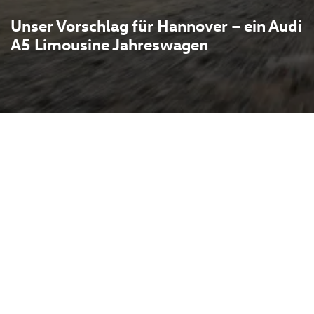
Unser Vorschlag für Hannover – ein Audi
A5 Limousine Jahreswagen
 Limousine in MelleDer
gen verbindet sportliche
Alltagstauglichkeit — ideal
n und hochwertige
 großzügigen Fondraum,
 und moderne
spanntes Fahren auf langen
zeugt er zudem mit