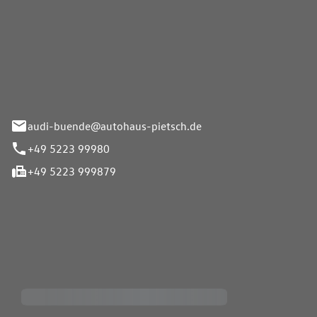
Pietsch.Bünde GmbH
33-37
audi-buende@autohaus-pietsch.de
+49 5223 99980
+49 5223 999879
iten