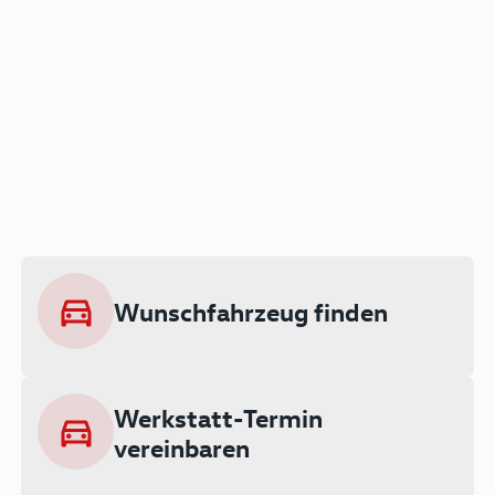
Der Audi A3 als Plug-in
Hybrid
Lokal emissionsfrei: Bis zu 143 km
rein elektrisch unterwegs
Wunschfahrzeug finden
Ab 199 € monatlich leasen
Werkstatt-Termin
vereinbaren