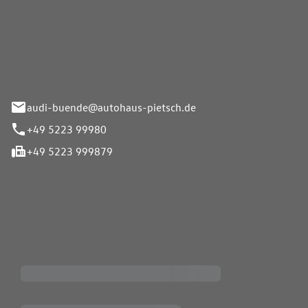
Pietsch.Bünde GmbH
33-37
audi-buende@autohaus-pietsch.de
+49 5223 99980
+49 5223 999879
iten