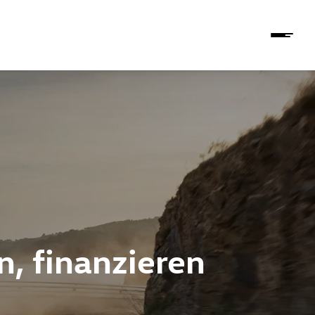
n, finanzieren