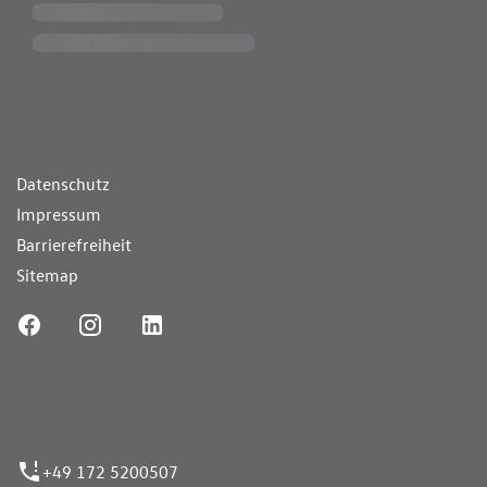
ende Links
Datenschutz
Impressum
Barrierefreiheit
Sitemap
ufnummer
+49 172 5200507