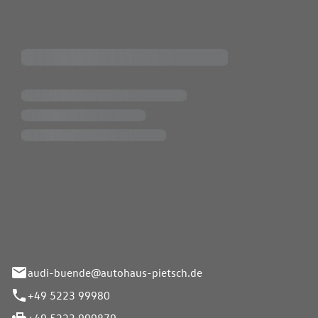
Pietsch.Bünde GmbH
33-37
audi-buende@autohaus-pietsch.de
+49 5223 99980