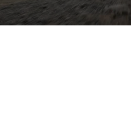
et die Praktikabilität eines
ektroantriebs: viel
erstand durch gestreckte
Rekuperationssysteme
ür lange Strecken und den
rwarten Sie typische Audi-
ntierung, großzügigen
ionen sowie einer klaren,
e-tron steht für
chzeitig überzeugender
gkeit an öffentlichen