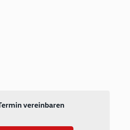
Plug-in Hybrid
Lokal emissionsfrei: Bis zu 143
km rein elektrisch unterwegs
Ab 199 € monatlich leasen
Termin vereinbaren