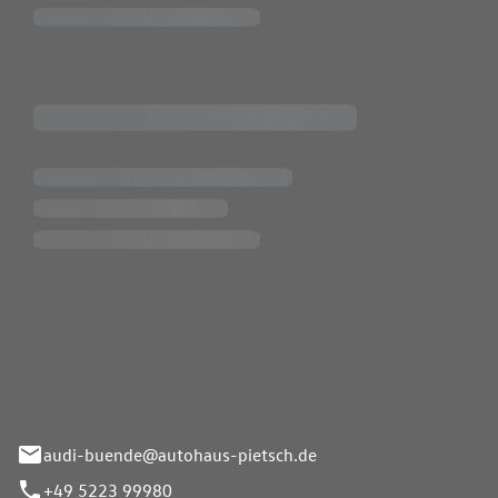
Pietsch.Bünde GmbH
33-37
audi-buende@autohaus-pietsch.de
+49 5223 99980