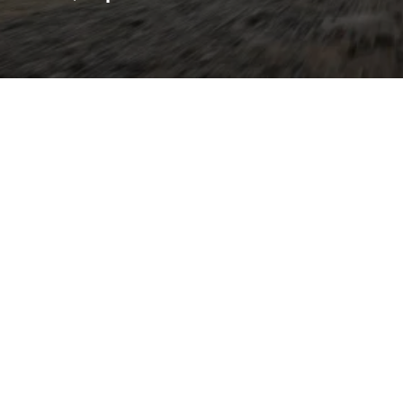
 die Geländetauglichkeit
 Linienführung eines
ringe Seitenneigung und ein
ch bietet er moderne
en Benzin- und
n-Hybridlösungen sowie
b und adaptive
ogene Fahrdynamik. Innen
digitalem Cockpit,
ariablen Ladeflächen –
die Kofferraumkapazitäten