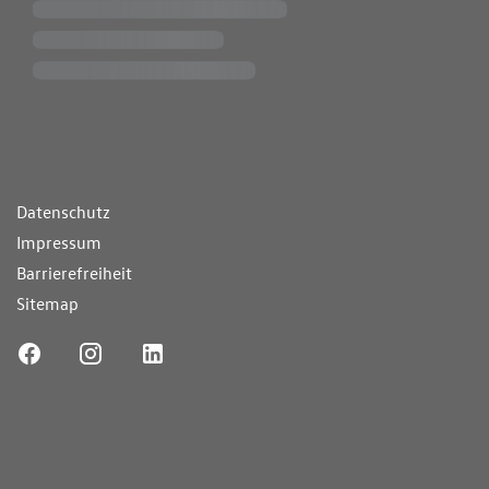
ende Links
Datenschutz
Impressum
Barrierefreiheit
Sitemap
ufnummer