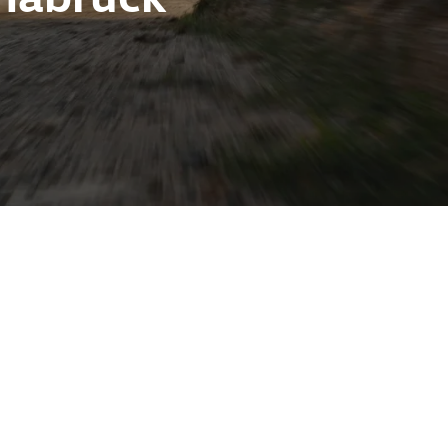
ie und dennoch
chen. Als
nd noch bestehende
t man von
und
Mild‑Hybrid-
back-Look