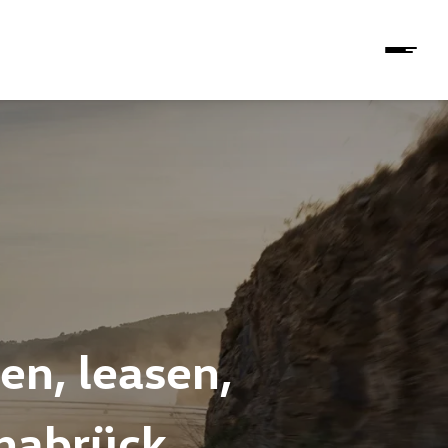
n, leasen,
snabrück