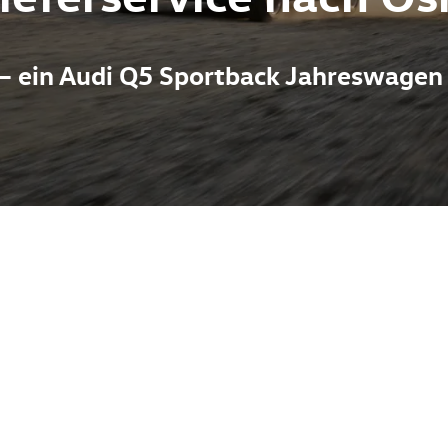
 – ein Audi Q5 Sportback Jahreswagen
en SUV-Konzept: dynamische Linien, steiler abfallende Dachpart
ihn zur idealen Wahl für Fahrer, die Stil und Funktionalität su
ast neuwertige Technik, vergleichsweise geringe Laufleistung u
nd gut erreichbare Fahrt von Osnabrück entfernt. Dort profitier
s besonders für Kunden mit Interesse an regelmäßiger Wartung 
hen je nach Ausstattung von effizienten TSI/ TDI‑Antrieben und 
Optionen und hohem Fahrkomfort.Interessante Fakten: Der Sport