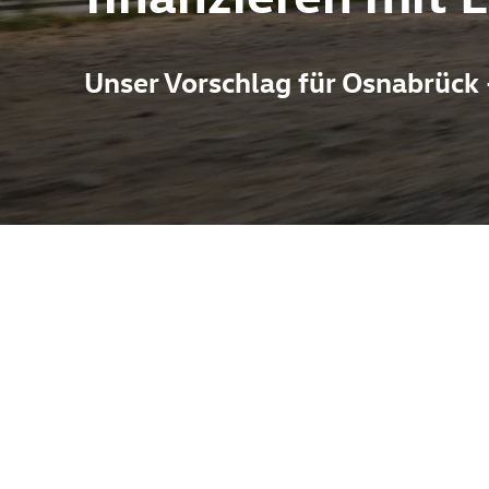
Unser Vorschlag für Osnabrück
als Jahreswagen vereint coupéartige Eleganz mit dem praktisch
Die Kombination aus sportlicher Optik und Alltagskomfort macht 
ses Modell oft ein hervorragendes Preis-Leistungs-Verhältnis—f
Fahrzeug steht in Melle beim Autohaus Pietsch, nur eine kurze u
Marken VW, Audi, Skoda, Seat, Cupra und VW Nutzfahrzeuge, wa
w-how attraktiv ist. Technische Features des Q5 Sportback reic
rtschrittlichen Assistenzsystemen, großzügigen Infotainment‑