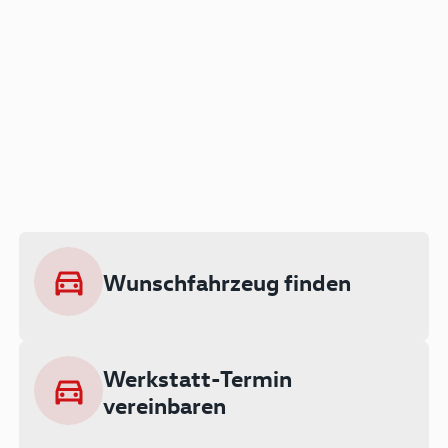
Der Audi A3 als Plug-in
Hybrid
Lokal emissionsfrei: Bis zu 143 km
rein elektrisch unterwegs
Wunschfahrzeug finden
Ab 199 € monatlich leasen
Werkstatt-Termin
vereinbaren