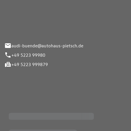
Pietsch.Bünde GmbH
33-37
audi-buende@autohaus-pietsch.de
+49 5223 99980
+49 5223 999879
iten