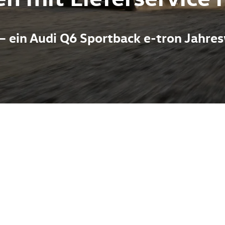
 – ein Audi Q6 Sportback e-tron Jahr
 nachhaltiger Elektropower: kräftige Reichweite, schnelles Lad
berzeugt er durch großzügiges Interieur, hochwertige digitale A
 Das Fahrzeug steht beim Autohaus Pietsch in Melle; Interessen
ice für die Marken VW, Audi, Skoda, Seat, Cupra und VW Nutzfah
swagen bietet dabei oft den Vorteil eines frisch gewarteten Zus