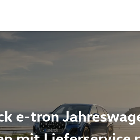
ck e-tron Jahreswag
ren mit Lieferservic