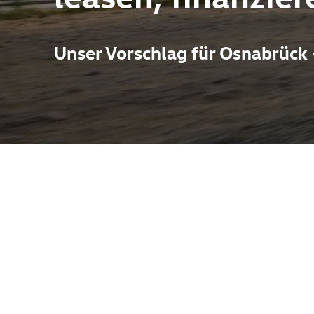
Unser Vorschlag für Osnabrück
e-tron als Jahreswagen verbindet markante Coupé-Silhouette mit
 Fahrgefühl. Als repräsentatives Modell der Electrified-Reihe ü
ation – ideal für Pendler und Langstreckenfahrer gleichermaßen.
 schnell und gut. Im Haus finden sich zudem Fahrzeuge und Serv
 für markenspezifische Belange nahtlos abgedeckt sind. Ein Jahre
rater Wertminderung gegenüber einem Neuwagen.