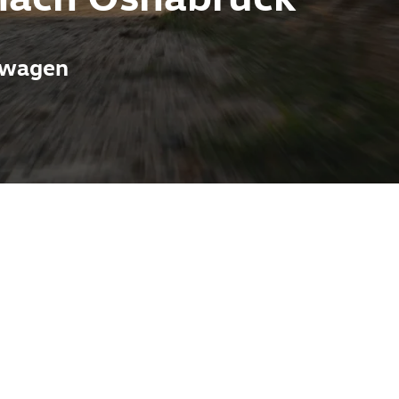
eswagen
en und ein
ssistenzsysteme
ten aus Osnabrück
rzeuge, sodass
tands, voller