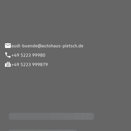
Pietsch.Bünde GmbH
33-37
audi-buende@autohaus-pietsch.de
+49 5223 99980
+49 5223 999879
iten