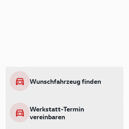
Der Audi A3 als Plug-in
Hybrid
Lokal emissionsfrei: Bis zu 143 km
rein elektrisch unterwegs
Wunschfahrzeug finden
Ab 199 € monatlich leasen
Werkstatt-Termin
vereinbaren