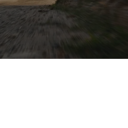
hung aus
ie zusammen sowohl
ilie oder
ie schnell und