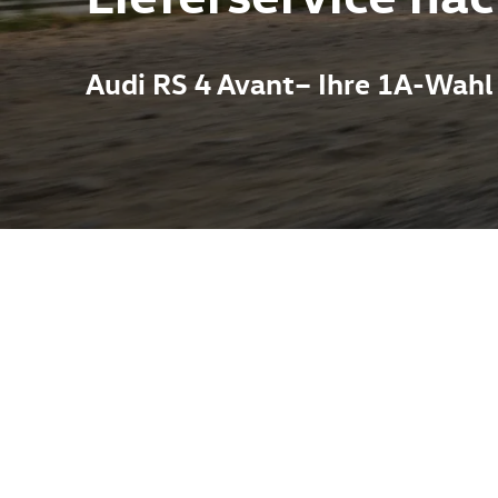
Audi RS 4 Avant– Ihre 1A-Wahl 
rbindet Rennsport-DNA mit Kombi-Praktikabilität: RS steht für 
d purer Fahrdynamik. Typisch sind kraftvolle Motorisierung, qu
 als auch kurvige Fahrfreude ermöglichen. Trotz kompromisslos
halten. Im Autohaus Pietsch in Melle finden Interessenten kompe
rtung bietet das Haus speziell für die Marken VW, Audi, Skoda,