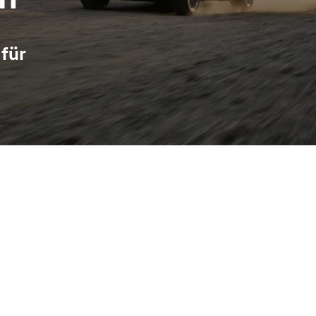
für
RennSport, Avant bezeichnet die Kombi-Karosserie – ideale Misc
attro-Allradantrieb und ein sportlich abgestimmtes Fahrwerk, d
er Performance bleibt ausreichend Ladevolumen für Alltag, Fam
tente Beratung und passende Fahrzeuge; den Standort erreichen S
 Seat, Cupra und VW Nutzfahrzeuge an.