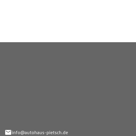
Beratung vor Ort, wie im
rstützen bei Kauf, Wartung
ifischen Bedürfnisse.
Pietsch GmbH
info@autohaus-pietsch.de