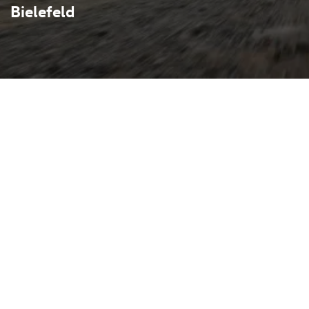
Bielefeld
Rennsporttechnologie mit
le Kombi bietet er einen 2,9-
50 PS und 600 Nm, quattro-
stimmtes Fahrwerk — das
ng von etwa 0–100 km/h in
tig praktisch nutzbarem
eht für RennSport und die
m High-Performance-
tigen Begleiter für Familie,
rienmäßig gibt es markante