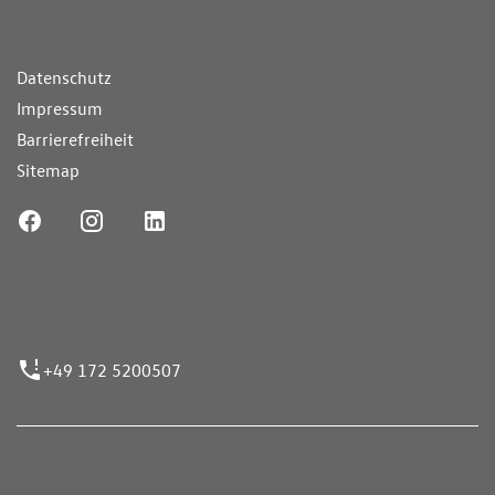
ende Links
Datenschutz
Impressum
Barrierefreiheit
Sitemap
ufnummer
+49 172 5200507
nen erfolgen gemäß der Pkw-
hskennzeichnungsverordnung. Die angegebenen