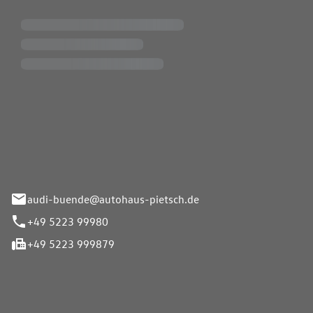
Pietsch.Bünde GmbH
33-37
audi-buende@autohaus-pietsch.de
+49 5223 99980
+49 5223 999879
iten