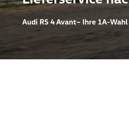
Audi RS 4 Avant– Ihre 1A-Wahl
rbindet die Alltagstauglichkeit eines Kombis mit der Performanc
Sprintwerte um 0–100 km/h in ca. 4,1 Sekunden. Permanente qua
rgefühl agil und souverän – ideal für lange Touren wie auch dy
bei umgeklappten Rücksitzen deutlich mehr) und vielseitige Allta
Ausstattung (z. B. Sportabgasanlage, Matrix‑LED, Carbon/Alcanta
en. Das Autohaus betreut und bietet Service für die Marken VW, 