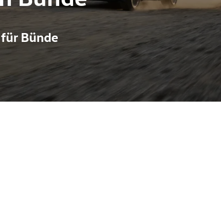
 für Bünde
e eines Supersportlers: 2,9‑Liter V6 Biturbo, rund 450 PS und e
ttro‑Allradanlage mit Sportdifferenzial, adaptives Fahrwerk u
namische Kurvenstrecken. Praktische Vorteile bleiben erhalten: 
gstauglichkeit bei zugleich markanter RS‑Optik, sportlichen Deta
ra‑Akzente). Das Fahrzeug steht im Autohaus Pietsch in Melle, v
Audi, Skoda, Seat, Cupra und VW Nutzfahrzeuge.