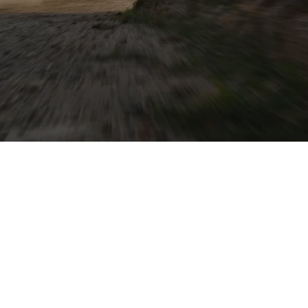
twa 600 Nm
nd präzise
großzügiger
ils und
on Bünde aus gut