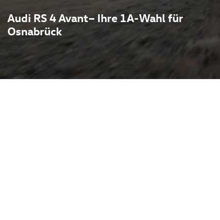
Audi RS 4 Avant– Ihre 1A-Wahl für
Osnabrück
amilienalltag und
arbeitet ein 2,9-Liter V6-
und 600 Nm, was den Kombi
100 km/h sprinten lässt.
für souveränen Vortrieb
dingungen, während
e und leistungsstarke
k sorgen. Typische RS-