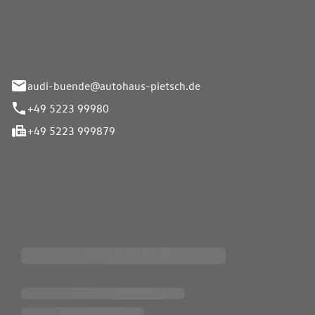
Pietsch.Bünde GmbH
33-37
audi-buende@autohaus-pietsch.de
+49 5223 99980
+49 5223 999879
iten