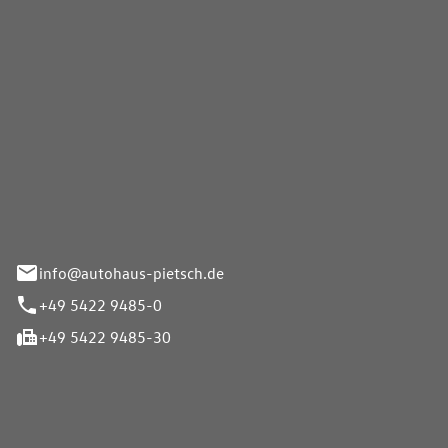
Pietsch GmbH
info@autohaus-pietsch.de
+49 5422 9485-0
+49 5422 9485-30
iten