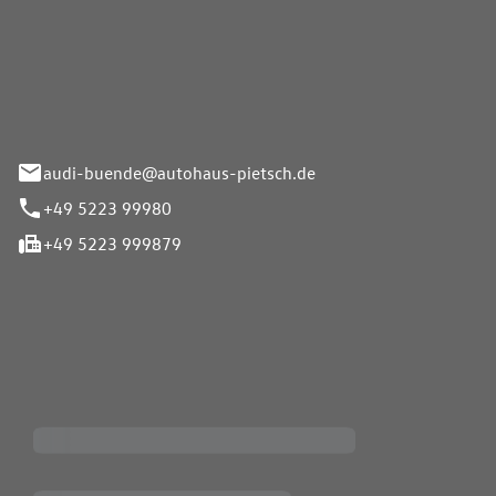
Pietsch.Bünde GmbH
33-37
audi-buende@autohaus-pietsch.de
+49 5223 99980
+49 5223 999879
iten