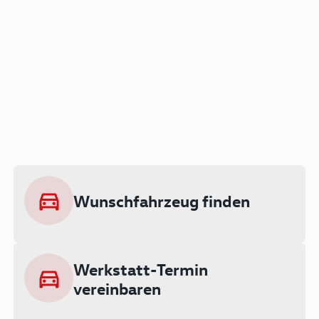
Der Audi A3 als Plug-in
Hybrid
Lokal emissionsfrei: Bis zu 143 km
rein elektrisch unterwegs
Wunschfahrzeug finden
Ab 199 € monatlich leasen
Werkstatt-Termin
vereinbaren