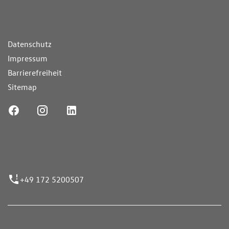
ende Links
Datenschutz
Impressum
Barrierefreiheit
Sitemap
ufnummer
+49 172 5200507
nen erfolgen gemäß der Pkw-