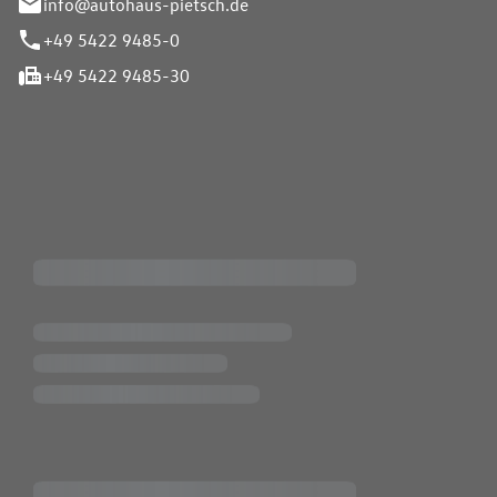
info@autohaus-pietsch.de
+49 5422 9485-0
+49 5422 9485-30
iten