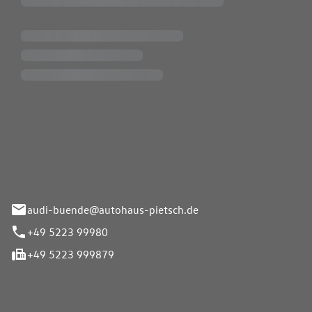
Pietsch.Bünde GmbH
33-37
audi-buende@autohaus-pietsch.de
+49 5223 99980
+49 5223 999879
iten