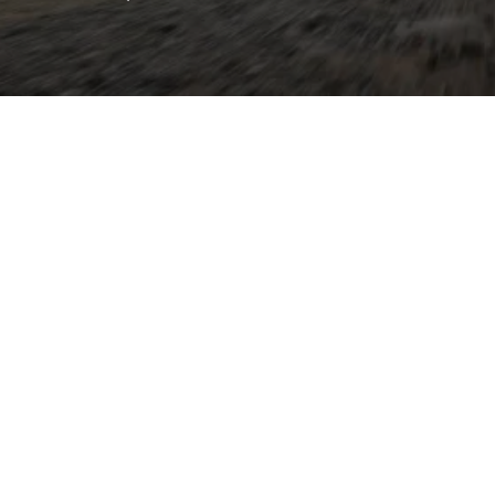
achiale Leistung eines
uglichkeit eines großen
leistet rund 600 PS und 800
n etwa 3,8 Sekunden von 0
Performance-Paket
ts der 300 km/h. Auf der
it dem Lamborghini Urus
sportliche
aptive Luftfederung und
en für maximale
S-Sportsitze, Audi Virtual