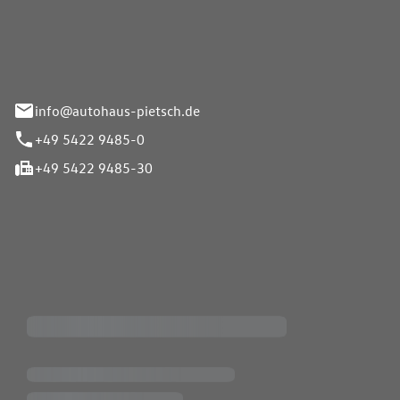
Pietsch GmbH
info@autohaus-pietsch.de
+49 5422 9485-0
+49 5422 9485-30
iten