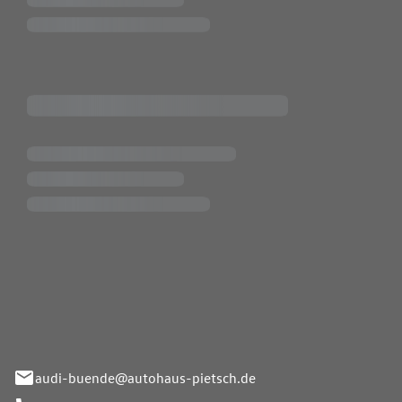
Pietsch.Bünde GmbH
33-37
audi-buende@autohaus-pietsch.de