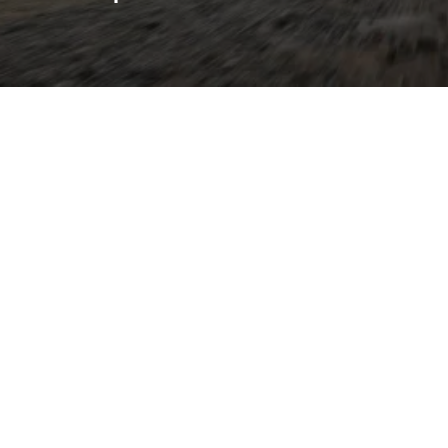
t coupé-ähnliche Eleganz
es Fünftürers: dynamische
ein großzügiger Kofferraum
ounder. Charakteristisch
trieb in Kombination mit
 Traktion, eine sportlich
istik sowie präzises
chwertige Verarbeitung,
Fahrerdisplay mit klarer
stenzsysteme für Komfort
tet er deutliche optische