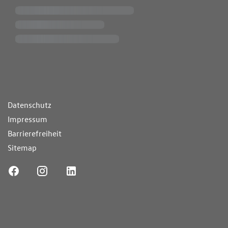
ende Links
Datenschutz
Impressum
Barrierefreiheit
Sitemap
ufnummer