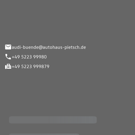
Pietsch.Bünde GmbH
33-37
audi-buende@autohaus-pietsch.de
+49 5223 99980
+49 5223 999879
iten