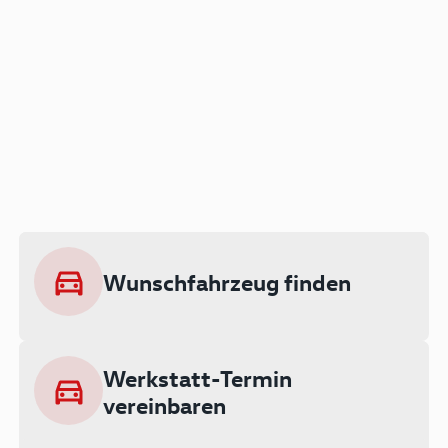
Der Audi A3 als Plug-in
Hybrid
Lokal emissionsfrei: Bis zu 143 km
rein elektrisch unterwegs
Wunschfahrzeug finden
Ab 199 € monatlich leasen
Werkstatt-Termin
vereinbaren