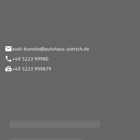
Pietsch.Bünde GmbH
33-37
audi-buende@autohaus-pietsch.de
+49 5223 99980
+49 5223 999879
iten