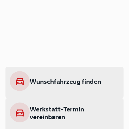
Der Audi A3 als Plug-in
Hybrid
Lokal emissionsfrei: Bis zu 143 km
rein elektrisch unterwegs
Wunschfahrzeug finden
Ab 199 € monatlich leasen
Werkstatt-Termin
vereinbaren