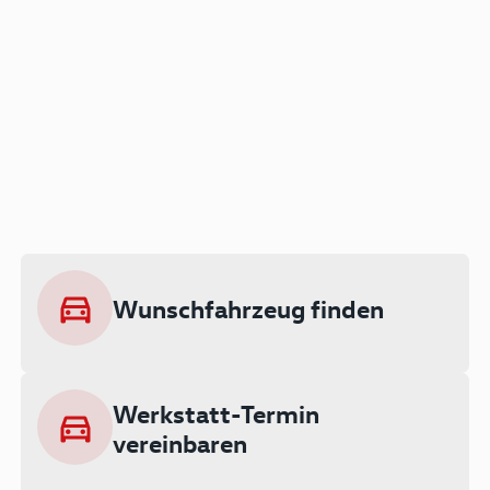
Der Audi A3 als Plug-in
Hybrid
Lokal emissionsfrei: Bis zu 143 km
rein elektrisch unterwegs
Wunschfahrzeug finden
Ab 199 € monatlich leasen
Werkstatt-Termin
vereinbaren