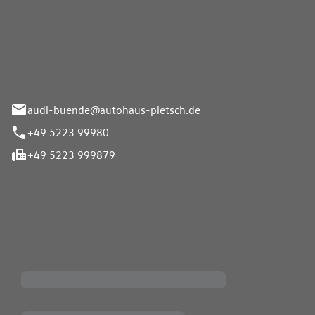
Pietsch.Bünde GmbH
33-37
audi-buende@autohaus-pietsch.de
+49 5223 99980
+49 5223 999879
iten