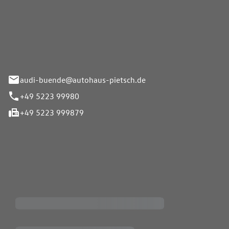
Pietsch.Bünde GmbH
33-37
audi-buende@autohaus-pietsch.de
+49 5223 99980
+49 5223 999879
iten