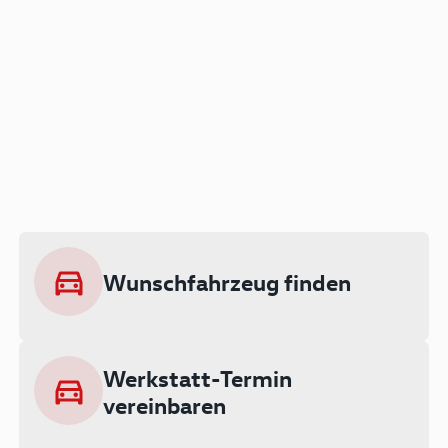
Der Audi A3 als Plug-in
Hybrid
Lokal emissionsfrei: Bis zu 143 km
rein elektrisch unterwegs
Wunschfahrzeug finden
Ab 199 € monatlich leasen
Werkstatt-Termin
vereinbaren