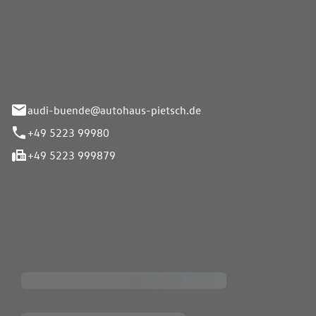
Pietsch.Bünde GmbH
33-37
audi-buende@autohaus-pietsch.de
+49 5223 99980
+49 5223 999879
iten