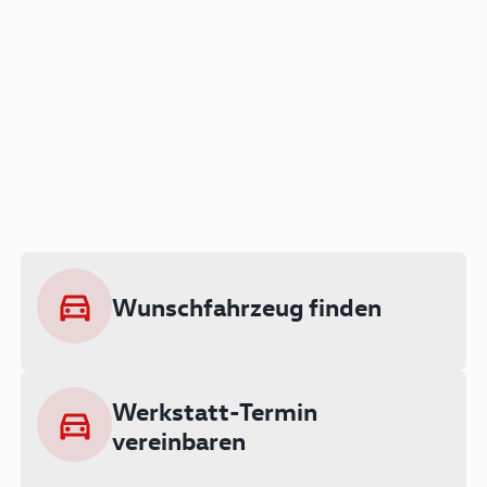
Der Audi A3 als Plug-in
Hybrid
Lokal emissionsfrei: Bis zu 143 km
rein elektrisch unterwegs
Wunschfahrzeug finden
Ab 199 € monatlich leasen
Werkstatt-Termin
vereinbaren