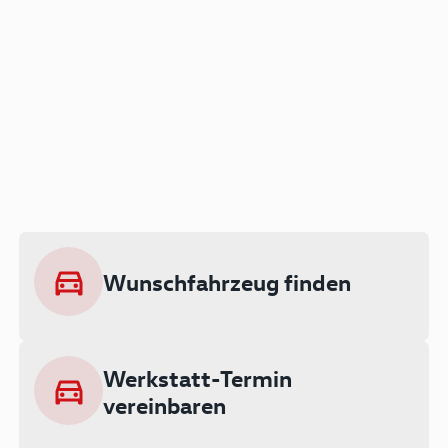
Der Audi A3 als Plug-in
Hybrid
Lokal emissionsfrei: Bis zu 143 km
rein elektrisch unterwegs
Wunschfahrzeug finden
Ab 199 € monatlich leasen
Werkstatt-Termin
vereinbaren