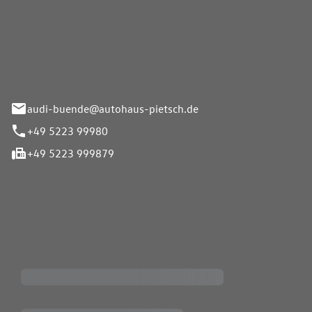
Pietsch.Bünde GmbH
33-37
audi-buende@autohaus-pietsch.de
+49 5223 99980
+49 5223 999879
iten