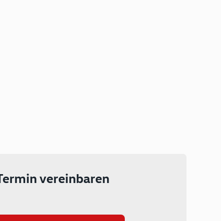
Plug-in Hybrid
Lokal emissionsfrei: Bis zu 143
km rein elektrisch unterwegs
Ab 199 € monatlich leasen
Termin vereinbaren