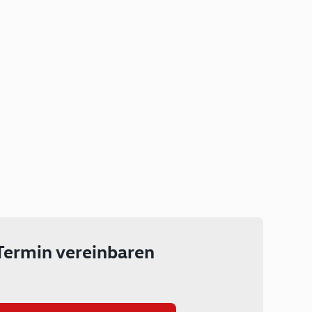
Plug-in Hybrid
Lokal emissionsfrei: Bis zu 143
km rein elektrisch unterwegs
Ab 199 € monatlich leasen
Termin vereinbaren