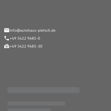
Pietsch GmbH
info@autohaus-pietsch.de
+49 5422 9485-0
+49 5422 9485-30
iten