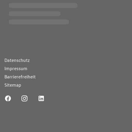
ende Links
Datenschutz
Impressum
Barrierefreiheit
Sitemap
ufnummer