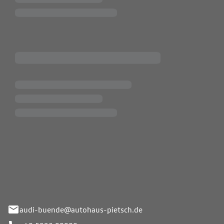
Pietsch.Bünde GmbH
33-37
audi-buende@autohaus-pietsch.de