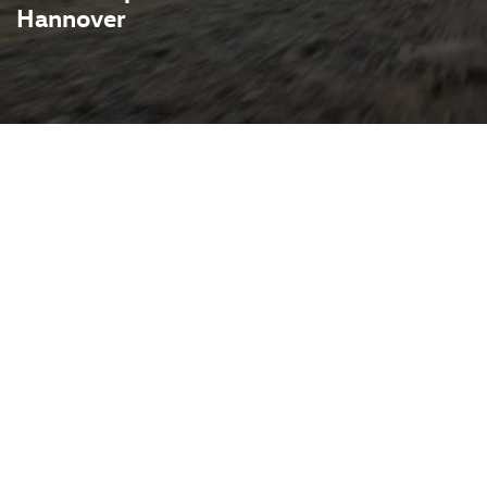
Hannover
ompakter
uglichkeit mit
 dynamischem Auftritt
ler Fahrwerksabstimmung
etet er viel
hend viel Platz für seine
 optionale digitale
ersonalisierungs‑ und
zum flexiblen Begleiter für
 A1: sportliche Fahrdynamik