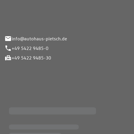
Pietsch GmbH
info@autohaus-pietsch.de
+49 5422 9485-0
+49 5422 9485-30
iten