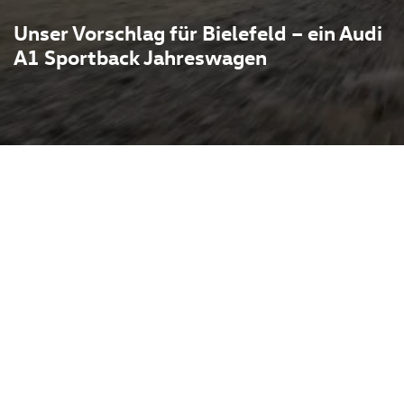
Unser Vorschlag für Bielefeld – ein Audi
A1 Sportback Jahreswagen
eswagen verbindet
end viel
dling, effiziente Motoren
machen ihn zur idealen
nftürer bietet er
len Innenraum, dazu ein
alen Anzeigen und
 Wagen ist in Melle beim