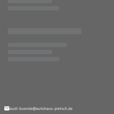
Pietsch.Bünde GmbH
33-37
audi-buende@autohaus-pietsch.de