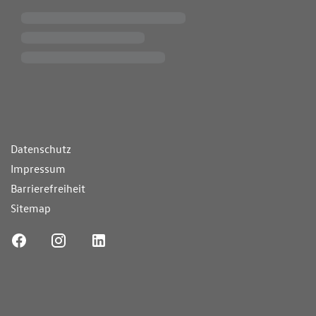
ende Links
Datenschutz
Impressum
Barrierefreiheit
Sitemap
ufnummer