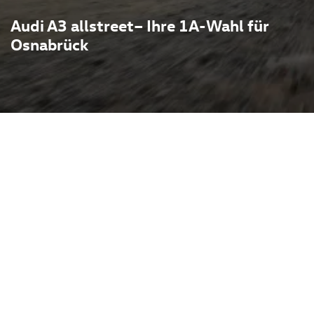
Audi A3 allstreet– Ihre 1A-Wahl für
Osnabrück
emium-Vielseitigkeit mit
 bekannt durch die vier
in Technik und Allrad-
aureihe urbanes Design mit
llstreet-Variante setzt auf
ste Designelemente, sodass
s auch auf Ausflügen auf
ährt. Praktische Details wie