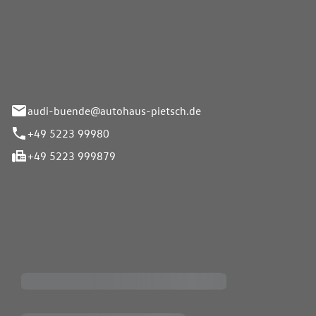
Pietsch.Bünde GmbH
33-37
audi-buende@autohaus-pietsch.de
+49 5223 99980
+49 5223 999879
iten