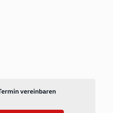
Plug-in Hybrid
Lokal emissionsfrei: Bis zu 143
km rein elektrisch unterwegs
Ab 199 € monatlich leasen
Termin vereinbaren