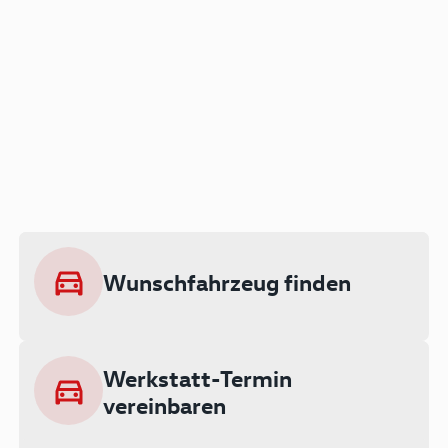
Der Audi A3 als Plug-in
Hybrid
Lokal emissionsfrei: Bis zu 143 km
rein elektrisch unterwegs
Wunschfahrzeug finden
Ab 199 € monatlich leasen
Werkstatt-Termin
vereinbaren