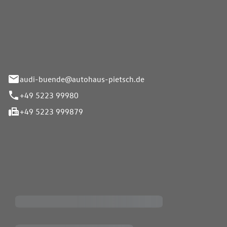
Pietsch.Bünde GmbH
33-37
audi-buende@autohaus-pietsch.de
+49 5223 99980
+49 5223 999879
iten