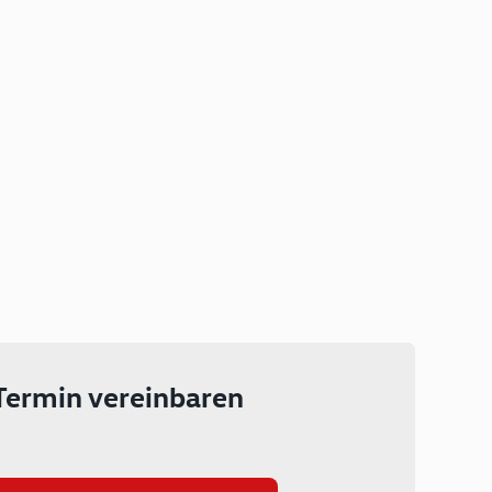
Plug-in Hybrid
Lokal emissionsfrei: Bis zu 143
km rein elektrisch unterwegs
Ab 199 € monatlich leasen
Termin vereinbaren