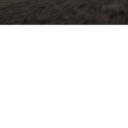
 perfekte Kombination aus
cher Fahrdynamik:
495 bis 1.495 Liter bei
ises Fahrwerk und
logie. Moderne
TDI- und TFSI-Aggregaten
t für effiziente
urch hochwertige
e Details für Reisekomfort.
rtual Cockpit und MMI-
it für vernetzte Mobilität