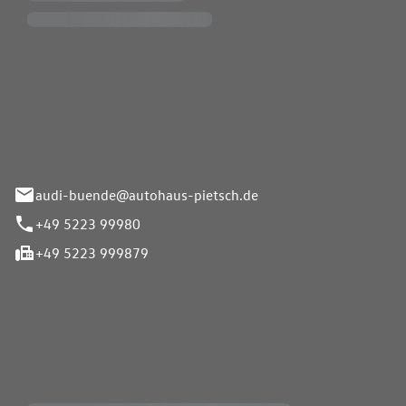
Pietsch.Bünde GmbH
33-37
audi-buende@autohaus-pietsch.de
+49 5223 99980
+49 5223 999879
iten