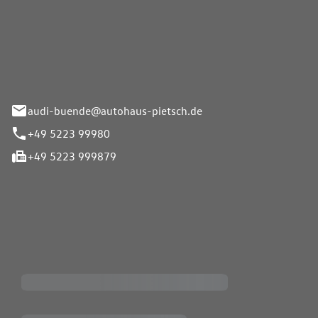
Pietsch.Bünde GmbH
33-37
audi-buende@autohaus-pietsch.de
+49 5223 99980
+49 5223 999879
iten