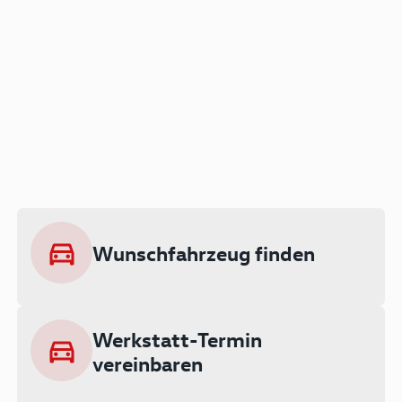
Der Audi A3 als Plug-in
Hybrid
Lokal emissionsfrei: Bis zu 143 km
rein elektrisch unterwegs
Wunschfahrzeug finden
Ab 199 € monatlich leasen
Werkstatt-Termin
vereinbaren