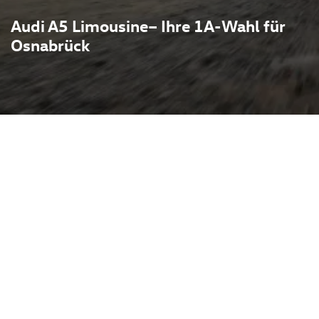
Audi A5 Limousine– Ihre 1A-Wahl für
Osnabrück
t eine coupéhafte
gstauglichkeit: schlanke
rieur und ein
Fahrwerk sorgen für
ich. Verfügbar sind
oren, in vielen Varianten
ptionalem
 Assistenzsysteme, das