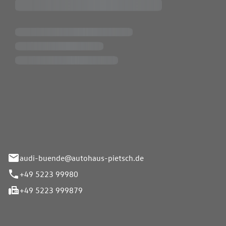
Pietsch.Bünde GmbH
33-37
audi-buende@autohaus-pietsch.de
+49 5223 99980
+49 5223 999879