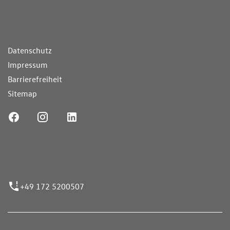
ende Links
Datenschutz
Impressum
Barrierefreiheit
Sitemap
ufnummer
+49 172 5200507
nen erfolgen gemäß der Pkw-