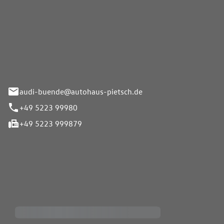
Pietsch.Bünde GmbH
33-37
audi-buende@autohaus-pietsch.de
+49 5223 99980
+49 5223 999879
iten