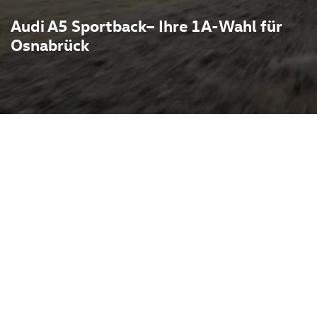
Audi A5 Sportback– Ihre 1A-Wahl für
Osnabrück
t coupéhafte Eleganz mit
flacher Dachverlauf,
 Heckklappe, die rund 465
in effizienten TFSI‑ und
rid) erhältlich, optional mit
 Traktion und Fahrdynamik;
s sportliche Fahrerlebnis.
 Cockpit, MMI‑Navigation,