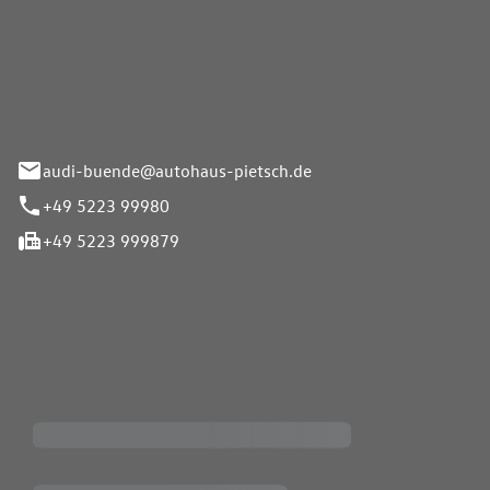
Pietsch.Bünde GmbH
33-37
audi-buende@autohaus-pietsch.de
+49 5223 99980
+49 5223 999879
iten