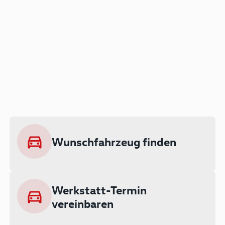
Der Audi A3 als Plug-in
Hybrid
Lokal emissionsfrei: Bis zu 143 km
rein elektrisch unterwegs
Wunschfahrzeug finden
Ab 199 € monatlich leasen
Werkstatt-Termin
vereinbaren