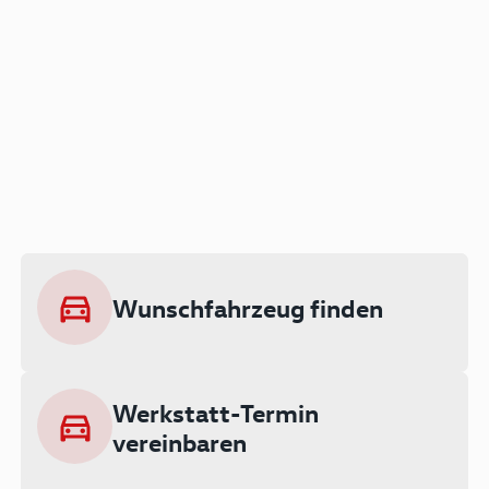
Der Audi A3 als Plug-in
Hybrid
Lokal emissionsfrei: Bis zu 143 km
rein elektrisch unterwegs
Wunschfahrzeug finden
Ab 199 € monatlich leasen
Werkstatt-Termin
vereinbaren