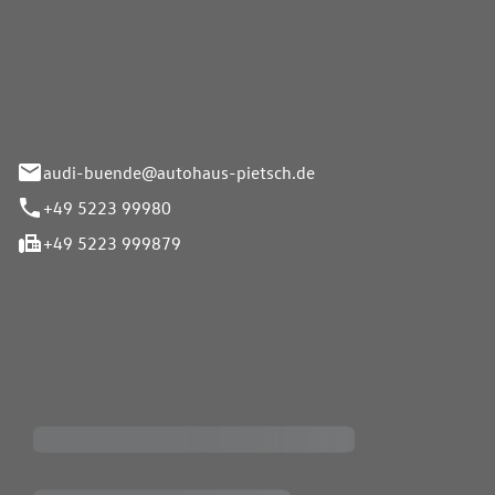
Pietsch.Bünde GmbH
33-37
audi-buende@autohaus-pietsch.de
+49 5223 99980
+49 5223 999879
iten