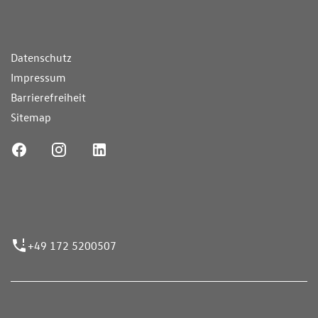
ende Links
Datenschutz
Impressum
Barrierefreiheit
Sitemap
ufnummer
+49 172 5200507
nen erfolgen gemäß der Pkw-