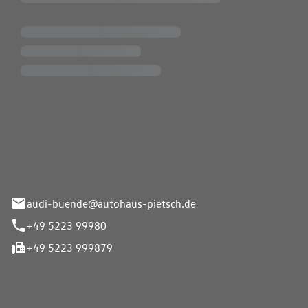
Pietsch.Bünde GmbH
33-37
audi-buende@autohaus-pietsch.de
+49 5223 99980
+49 5223 999879
iten