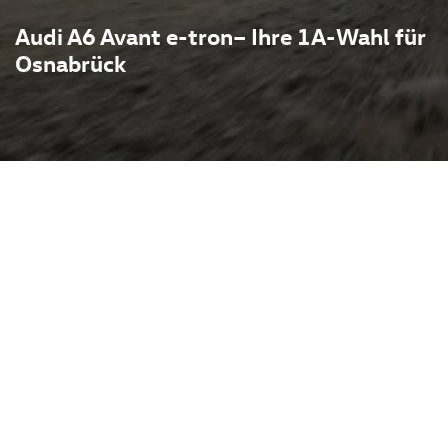
Audi A6 Avant e-tron– Ihre 1A-Wahl für
Osnabrück
 die Praktikabilität eines
ktrotechnik: großzügiger
igem Schwerpunkt,
gitalisiertes Cockpit. Als
n Elektromobilität, basiert
Zusammenarbeit mit Porsche
 nach Ausführung starke
ysteme und hohe