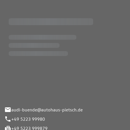
Pietsch.Bünde GmbH
33-37
audi-buende@autohaus-pietsch.de
+49 5223 99980
+49 5223 999879