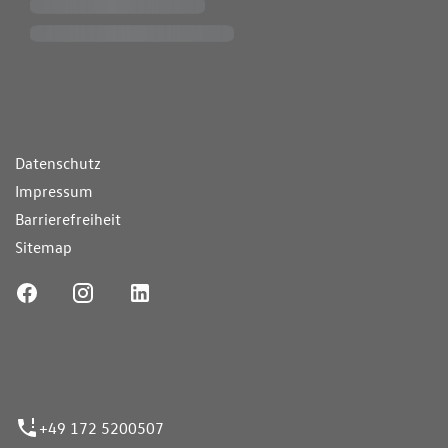
ende Links
Datenschutz
Impressum
Barrierefreiheit
Sitemap
ufnummer
+49 172 5200507