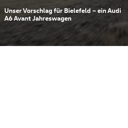
Unser Vorschlag für Bielefeld – ein Audi
A6 Avant Jahreswagen
gen vereint elegante
chnik: großzügiger
steme und kraftvolle wie
um idealen Begleiter für
n. Das Fahrzeug steht beim
ielefeld aus schnell und gut
omfortable Probefahrt
 er typischerweise geringe