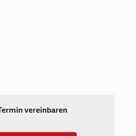
Plug-in Hybrid
Lokal emissionsfrei: Bis zu 143
km rein elektrisch unterwegs
Ab 199 € monatlich leasen
Termin vereinbaren