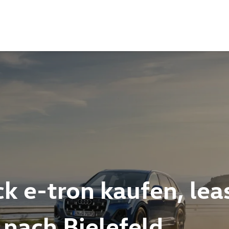
k e-tron kaufen, lea
 nach Bielefeld