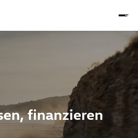
sen, finanzieren