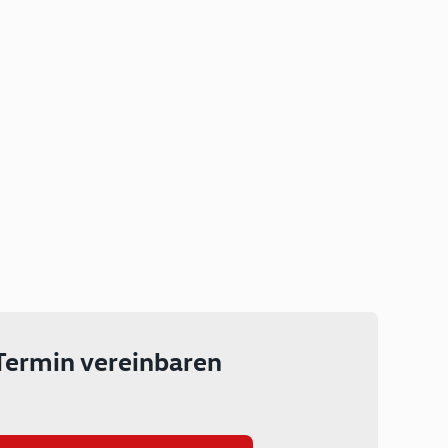
Plug-in Hybrid
Lokal emissionsfrei: Bis zu 143
km rein elektrisch unterwegs
Ab 199 € monatlich leasen
Termin vereinbaren