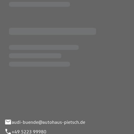
Pietsch.Bünde GmbH
33-37
audi-buende@autohaus-pietsch.de
+49 5223 99980