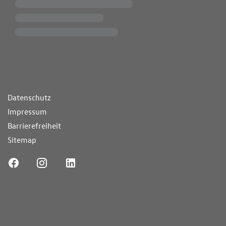
ende Links
Datenschutz
Impressum
Barrierefreiheit
Sitemap
ufnummer