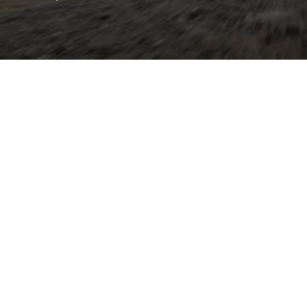
es Format mit
, hohe Sitzposition und
mente wie kontrastfarbenes
gleiter mit Persönlichkeit.
Konzerns aufgebaut, bietet
ren, optionale
ueren Varianten
geringeren Verbrauch.
ptionale Virtual Cockpit
tphone‑Integration sorgen
eal für Stadtverkehr und